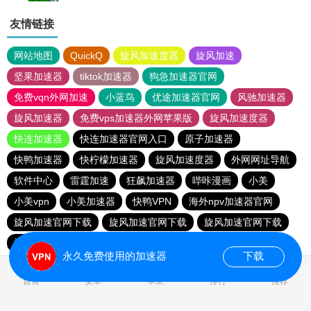
友情链接
网站地图
QuickQ
旋风加速度器
旋风加速
坚果加速器
tiktok加速器
狗急加速器官网
免费vqn外网加速
小蓝鸟
优途加速器官网
风驰加速器
旋风加速器
免费vps加速器外网苹果版
旋风加速度器
快连加速器
快连加速器官网入口
原子加速器
快鸭加速器
快柠檬加速器
旋风加速度器
外网网址导航
软件中心
雷霆加速
狂飙加速器
哔咔漫画
小美
小美vpn
小美加速器
快鸭VPN
海外npv加速器官网
旋风加速官网下载
旋风加速官网下载
旋风加速官网下载
旋风加速官网下载
永久免费使用的加速器
下载
首页
安卓
苹果
排行
推荐